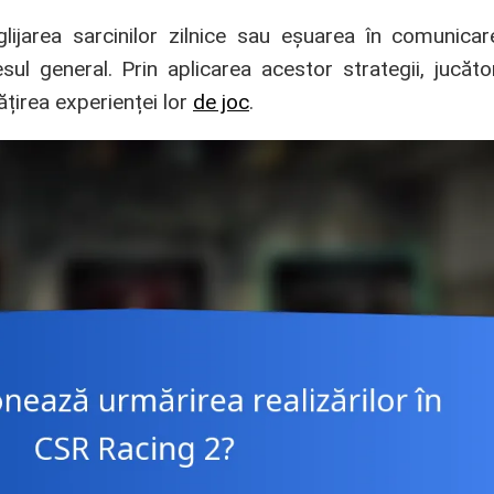
ijarea sarcinilor zilnice sau eșuarea în comunicar
l general. Prin aplicarea acestor strategii, jucăt
ățirea experienței lor
de joc
.