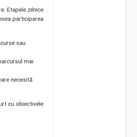
re. Etapele zilnice
desea participarea
 curse sau
parcursul mai
care necesită
urt cu obiectivele