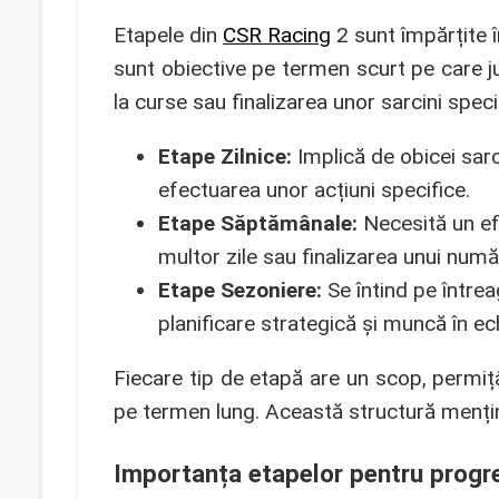
Etapele din
CSR Racing
2 sunt împărțite în
sunt obiective pe termen scurt pe care juc
la curse sau finalizarea unor sarcini speci
Etape Zilnice:
Implică de obicei sarc
efectuarea unor acțiuni specifice.
Etape Săptămânale:
Necesită un ef
multor zile sau finalizarea unui număr
Etape Sezoniere:
Se întind pe între
planificare strategică și muncă în ech
Fiecare tip de etapă are un scop, permițâ
pe termen lung. Această structură menți
Importanța etapelor pentru progr