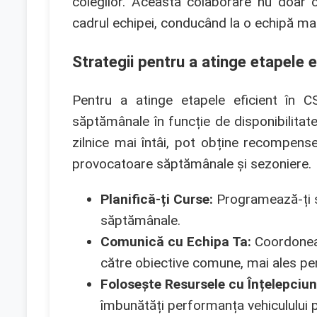
colegilor. Această colaborare nu doar că 
cadrul echipei, conducând la o echipă mai 
Strategii pentru a atinge etapele e
Pentru a atinge etapele eficient în CSR
săptămânale în funcție de disponibilitate
zilnice mai întâi, pot obține recompen
provocatoare săptămânale și sezoniere.
Planifică-ți Curse:
Programează-ți se
săptămânale.
Comunică cu Echipa Ta:
Coordoneaz
către obiective comune, mai ales pe
Folosește Resursele cu Înțelepciun
îmbunătăți performanța vehiculului p