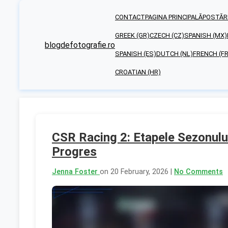
CONTACT
PAGINA PRINCIPALĂ
POSTĂRI
GREEK (GR)
CZECH (CZ)
SPANISH (MX)
blogdefotografie.ro
SPANISH (ES)
DUTCH (NL)
FRENCH (FR
CROATIAN (HR)
CSR Racing 2: Etapele Sezonulu
Progres
Jenna Foster
on 20 February, 2026 |
No Comments