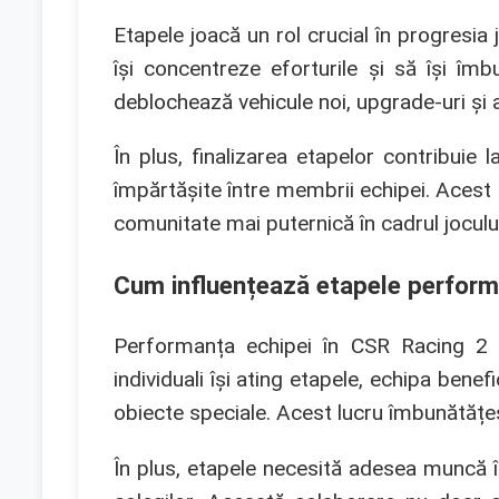
Etapele joacă un rol crucial în progresia
își concentreze eforturile și să își îm
deblochează vehicule noi, upgrade-uri și
În plus, finalizarea etapelor contribui
împărtășite între membrii echipei. Aces
comunitate mai puternică în cadrul jocului
Cum influențează etapele perform
Performanța echipei în CSR Racing 2 es
individuali își ating etapele, echipa ben
obiecte speciale. Acest lucru îmbunătățeș
În plus, etapele necesită adesea muncă în