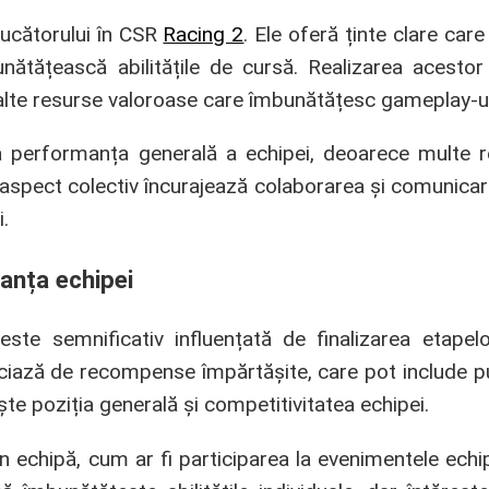
 jucătorului în CSR
Racing 2
. Ele oferă ținte clare care
bunătățească abilitățile de cursă. Realizarea acesto
 alte resurse valoroase care îmbunătățesc gameplay-ul
e la performanța generală a echipei, deoarece mult
t aspect colectiv încurajează colaborarea și comunic
.
anța echipei
te semnificativ influențată de finalizarea etapelor
eficiază de recompense împărtășite, care pot include 
te poziția generală și competitivitatea echipei.
 echipă, cum ar fi participarea la evenimentele echipe