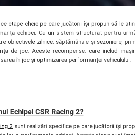
ce etape cheie pe care jucătorii își propun să le ati
rmanța echipei. Cu un sistem structurat pentru urmări
ătre obiectivele zilnice, săptămânale și sezoniere, p
nța de joc. Aceste recompense, care includ mașini
sarea în joc și optimizarea performanței vehiculului.
nul Echipei CSR Racing 2?
ing 2
sunt realizări specifice pe care jucătorii își prop