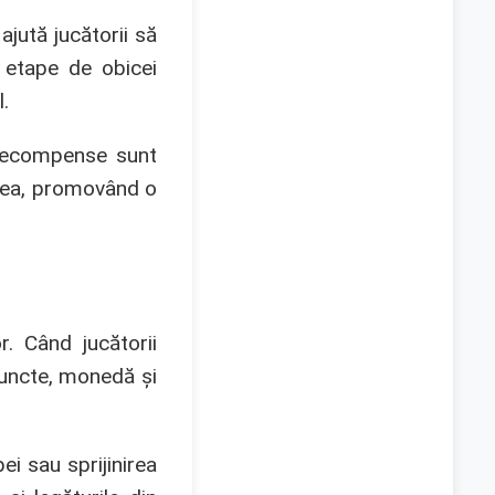
 ajută jucătorii să
r etape de obicei
.
e recompense sunt
area, promovând o
. Când jucătorii
puncte, monedă și
i sau sprijinirea