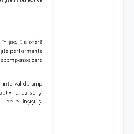
țite în obiective
în joc. Ele oferă
țește performanța
gă recompense care
n interval de timp
ctiv la curse și
 pe ei înșiși și