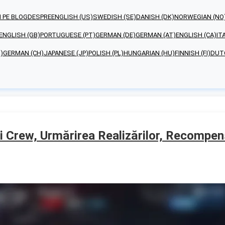
 PE BLOG
DESPRE
ENGLISH (US)
SWEDISH (SE)
DANISH (DK)
NORWEGIAN (NO
ENGLISH (GB)
PORTUGUESE (PT)
GERMAN (DE)
GERMAN (AT)
ENGLISH (CA)
IT
)
GERMAN (CH)
JAPANESE (JP)
POLISH (PL)
HUNGARIAN (HU)
FINNISH (FI)
DUTC
i Crew, Urmărirea Realizărilor, Recompen