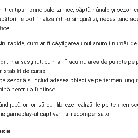
 trei tipuri principale: zilnice, săptămânale și sezonie
ătorii le pot finaliza într-o singură zi, necesitând a
fice.
ini rapide, cum ar fi câștigarea unui anumit număr de
ort mai susținut, cum ar fi acumularea de puncte pe 
 stabilit de curse.
aga sezonă și includ adesea obiective pe termen lung 
ipă pentru a fi atinse.
nd jucătorilor să echilibreze realizările pe termen sc
ne gameplay-ul captivant și recompensator.
esie