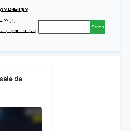
)
ROMANIAN (RO)
ALIAN (IT)
Search
H (BE)
ENGLISH (NZ)
sele de