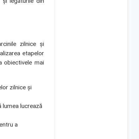
și legăturile din
cinile zilnice și
alizarea etapelor
 obiectivele mai
or zilnice și
ă lumea lucrează
entru a