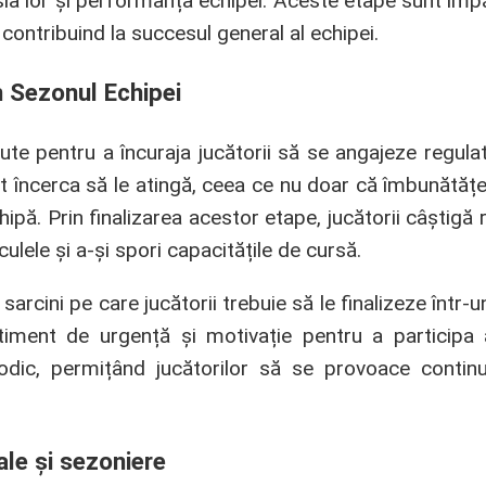
ia lor și performanța echipei. Aceste etape sunt împăr
 contribuind la succesul general al echipei.
n Sezonul Echipei
e pentru a încuraja jucătorii să se angajeze regulat 
pot încerca să le atingă, ceea ce nu doar că îmbunătă
chipă. Prin finalizarea acestor etape, jucătorii câști
culele și a-și spori capacitățile de cursă.
arcini pe care jucătorii trebuie să le finalizeze într-u
timent de urgență și motivație pentru a participa a
odic, permițând jucătorilor să se provoace continuu
ale și sezoniere