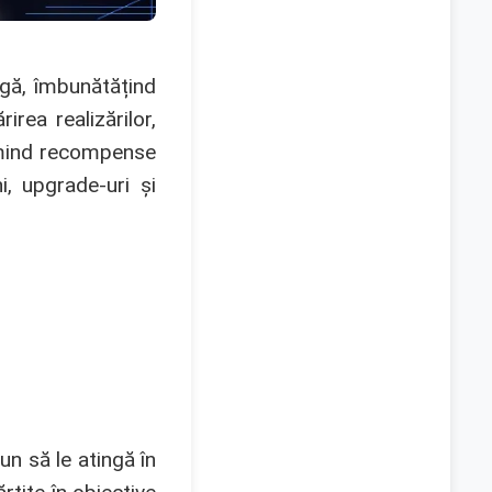
ngă, îmbunătățind
rea realizărilor,
rimind recompense
, upgrade-uri și
un să le atingă în