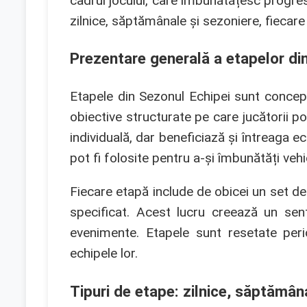
cadrul jocului, care îmbunătățesc progres
zilnice, săptămânale și sezoniere, fiecare
Prezentare generală a etapelor di
Etapele din Sezonul Echipei sunt conceput
obiective structurate pe care jucătorii 
individuală, dar beneficiază și întreaga e
pot fi folosite pentru a-și îmbunătăți vehi
Fiecare etapă include de obicei un set de s
specificat. Acest lucru creează un sen
evenimente. Etapele sunt resetate peri
echipele lor.
Tipuri de etape: zilnice, săptămân