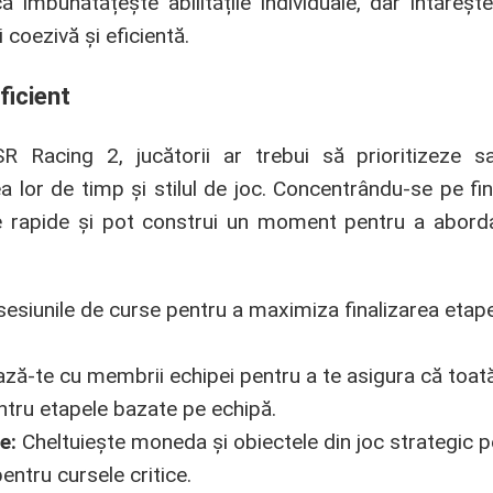
îmbunătățește abilitățile individuale, dar întărește 
coezivă și eficientă.
ficient
 Racing 2, jucătorii ar trebui să prioritizeze sar
a lor de timp și stilul de joc. Concentrându-se pe fin
se rapide și pot construi un moment pentru a aborda
siunile de curse pentru a maximiza finalizarea etapel
ă-te cu membrii echipei pentru a te asigura că toat
ntru etapele bazate pe echipă.
e:
Cheltuiește moneda și obiectele din joc strategic p
entru cursele critice.