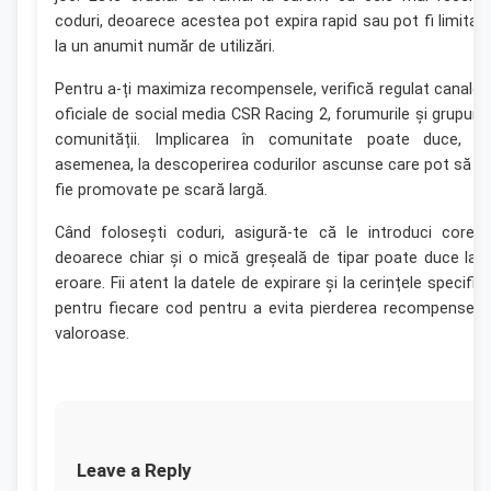
coduri, deoarece acestea pot expira rapid sau pot fi limitat
la un anumit număr de utilizări.
Pentru a-ți maximiza recompensele, verifică regulat canalel
oficiale de social media CSR Racing 2, forumurile și grupuril
comunității. Implicarea în comunitate poate duce, d
asemenea, la descoperirea codurilor ascunse care pot să n
fie promovate pe scară largă.
Când folosești coduri, asigură-te că le introduci corect
deoarece chiar și o mică greșeală de tipar poate duce la 
eroare. Fii atent la datele de expirare și la cerințele specific
pentru fiecare cod pentru a evita pierderea recompenselo
valoroase.
Leave a Reply