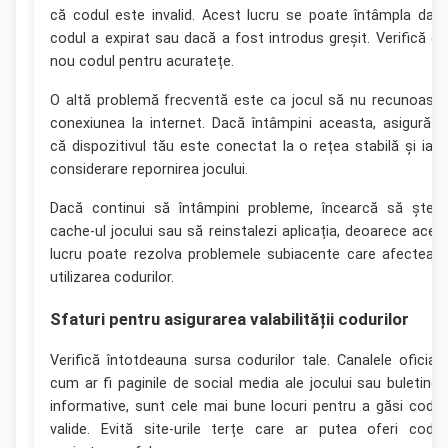
că codul este invalid. Acest lucru se poate întâmpla dac
codul a expirat sau dacă a fost introdus greșit. Verifică di
nou codul pentru acuratețe.
O altă problemă frecventă este ca jocul să nu recunoasc
conexiunea la internet. Dacă întâmpini aceasta, asigură-t
că dispozitivul tău este conectat la o rețea stabilă și ia î
considerare repornirea jocului.
Dacă continui să întâmpini probleme, încearcă să șterg
cache-ul jocului sau să reinstalezi aplicația, deoarece aces
lucru poate rezolva problemele subiacente care afecteaz
utilizarea codurilor.
Sfaturi pentru asigurarea valabilității codurilor
Verifică întotdeauna sursa codurilor tale. Canalele oficiale
cum ar fi paginile de social media ale jocului sau buletinel
informative, sunt cele mai bune locuri pentru a găsi codur
valide. Evită site-urile terțe care ar putea oferi codur