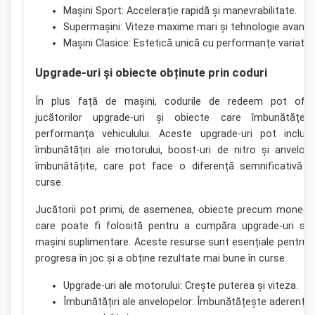
Mașini Sport: Accelerație rapidă și manevrabilitate.
Supermașini: Viteze maxime mari și tehnologie avansa
Mașini Clasice: Estetică unică cu performanțe variate.
Upgrade-uri și obiecte obținute prin coduri
În plus față de mașini, codurile de redeem pot ofer
jucătorilor upgrade-uri și obiecte care îmbunătățes
performanța vehiculului. Aceste upgrade-uri pot includ
îmbunătățiri ale motorului, boost-uri de nitro și anvelop
îmbunătățite, care pot face o diferență semnificativă î
curse.
Jucătorii pot primi, de asemenea, obiecte precum monedă
care poate fi folosită pentru a cumpăra upgrade-uri sa
mașini suplimentare. Aceste resurse sunt esențiale pentru 
progresa în joc și a obține rezultate mai bune în curse.
Upgrade-uri ale motorului: Crește puterea și viteza.
Îmbunătățiri ale anvelopelor: Îmbunătățește aderența 