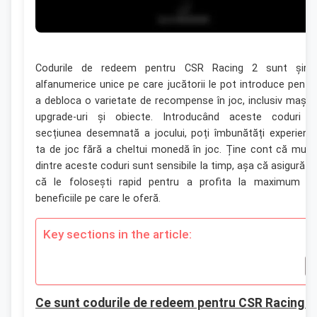
Codurile de redeem pentru CSR Racing 2 sunt șirur
alfanumerice unice pe care jucătorii le pot introduce pentr
a debloca o varietate de recompense în joc, inclusiv mașini
upgrade-uri și obiecte. Introducând aceste coduri î
secțiunea desemnată a jocului, poți îmbunătăți experienț
ta de joc fără a cheltui monedă în joc. Ține cont că mult
dintre aceste coduri sunt sensibile la timp, așa că asigură-t
că le folosești rapid pentru a profita la maximum d
beneficiile pe care le oferă.
Key sections in the article:
Ce sunt codurile de redeem pentru CSR Racing 2