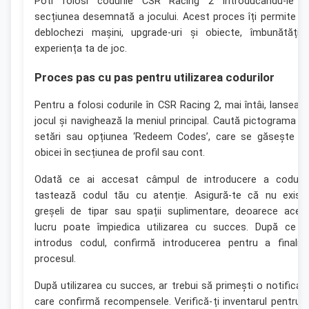
Poti folosi codurile CSR Racing 2 introducându-le î
secțiunea desemnată a jocului. Acest proces îți permite s
deblochezi mașini, upgrade-uri și obiecte, îmbunătățin
experiența ta de joc.
Proces pas cu pas pentru utilizarea codurilor
Pentru a folosi codurile în CSR Racing 2, mai întâi, lanseaz
jocul și navighează la meniul principal. Caută pictograma d
setări sau opțiunea ‘Redeem Codes’, care se găsește d
obicei în secțiunea de profil sau cont.
Odată ce ai accesat câmpul de introducere a codului
tastează codul tău cu atenție. Asigură-te că nu exist
greșeli de tipar sau spații suplimentare, deoarece aces
lucru poate împiedica utilizarea cu succes. După ce a
introdus codul, confirmă introducerea pentru a finaliz
procesul.
După utilizarea cu succes, ar trebui să primești o notificar
care confirmă recompensele. Verifică-ți inventarul pentru 