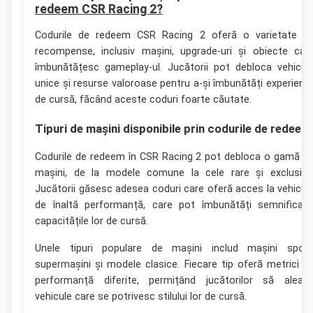
redeem CSR Racing 2?
Codurile de redeem CSR Racing 2 oferă o varietate d
recompense, inclusiv mașini, upgrade-uri și obiecte car
îmbunătățesc gameplay-ul. Jucătorii pot debloca vehicul
unice și resurse valoroase pentru a-și îmbunătăți experienț
de cursă, făcând aceste coduri foarte căutate.
Tipuri de mașini disponibile prin codurile de redeem
Codurile de redeem în CSR Racing 2 pot debloca o gamă d
mașini, de la modele comune la cele rare și exclusive
Jucătorii găsesc adesea coduri care oferă acces la vehicul
de înaltă performanță, care pot îmbunătăți semnificati
capacitățile lor de cursă.
Unele tipuri populare de mașini includ mașini sport
supermașini și modele clasice. Fiecare tip oferă metrici d
performanță diferite, permițând jucătorilor să aleag
vehicule care se potrivesc stilului lor de cursă.