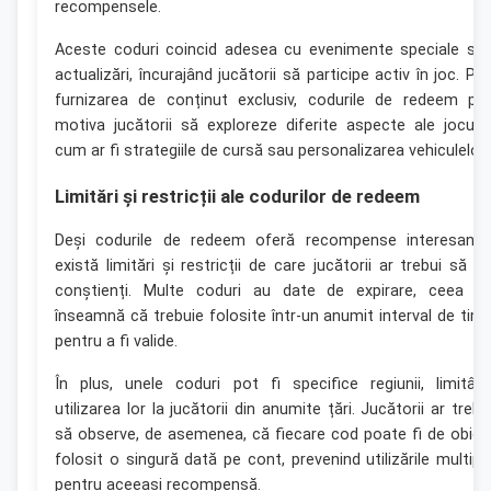
recompensele.
Aceste coduri coincid adesea cu evenimente speciale sa
actualizări, încurajând jucătorii să participe activ în joc. Pri
furnizarea de conținut exclusiv, codurile de redeem po
motiva jucătorii să exploreze diferite aspecte ale jocului
cum ar fi strategiile de cursă sau personalizarea vehiculelor.
Limitări și restricții ale codurilor de redeem
Deși codurile de redeem oferă recompense interesante
există limitări și restricții de care jucătorii ar trebui să fi
conștienți. Multe coduri au date de expirare, ceea c
înseamnă că trebuie folosite într-un anumit interval de tim
pentru a fi valide.
În plus, unele coduri pot fi specifice regiunii, limitân
utilizarea lor la jucătorii din anumite țări. Jucătorii ar trebu
să observe, de asemenea, că fiecare cod poate fi de obice
folosit o singură dată pe cont, prevenind utilizările multipl
pentru aceeași recompensă.