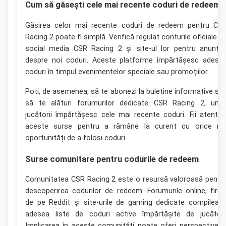
Cum să găsești cele mai recente coduri de redeem
Găsirea celor mai recente coduri de redeem pentru CS
Racing 2 poate fi simplă. Verifică regulat conturile oficiale d
social media CSR Racing 2 și site-ul lor pentru anunțur
despre noi coduri. Aceste platforme împărtășesc adese
coduri în timpul evenimentelor speciale sau promoțiilor.
Poti, de asemenea, să te abonezi la buletine informative sa
să te alături forumurilor dedicate CSR Racing 2, und
jucătorii împărtășesc cele mai recente coduri. Fii atent l
aceste surse pentru a rămâne la curent cu orice no
oportunități de a folosi coduri.
Surse comunitare pentru codurile de redeem
Comunitatea CSR Racing 2 este o resursă valoroasă pentr
descoperirea codurilor de redeem. Forumurile online, firel
de pe Reddit și site-urile de gaming dedicate compileaz
adesea liste de coduri active împărtășite de jucători
Implicarea în aceste comunități poate oferi perspective ș