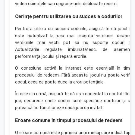
vedea obiectele sau upgrade-urile deblocate recent.
Cerințe pentru utilizarea cu succes a codurilor
Pentru a utiliza cu succes codurile, asigură-te că jocul tă
este actualizat la cea mai recentă versiune, deoarec
versiunile mai vechi pot să nu suporte coduri noi
Actualizările regulate îmbunătățesc, de asemenea
performanța jocului și repară erorile.
O conexiune activă la internet este esențială în timpu
procesului de redeem. Fără aceasta, jocul nu poate verific
codul, ceea ce poate duce la erori potențiale.
În cele din urmă, asigură-te că ești conectat la contul tău d
joc, deoarece unele coduri sunt specifice contului și s-a
putea să nu funcționeze dacă joci ca invitat.
Eroare comune în timpul procesului de redeem
O eroare comună este primirea unui mesaj care indică faptu