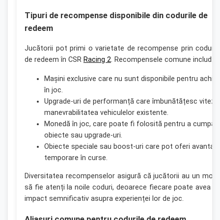
Tipuri de recompense disponibile din codurile de
redeem
Jucătorii pot primi o varietate de recompense prin coduril
de redeem în CSR
Racing 2
. Recompensele comune includ:
Mașini exclusive care nu sunt disponibile pentru achizi
în joc.
Upgrade-uri de performanță care îmbunătățesc viteza 
manevrabilitatea vehiculelor existente.
Monedă în joc, care poate fi folosită pentru a cumpăr
obiecte sau upgrade-uri.
Obiecte speciale sau boost-uri care pot oferi avantaje
temporare în curse.
Diversitatea recompenselor asigură că jucătorii au un moti
să fie atenți la noile coduri, deoarece fiecare poate avea u
impact semnificativ asupra experienței lor de joc.
Aliasuri comune pentru codurile de redeem