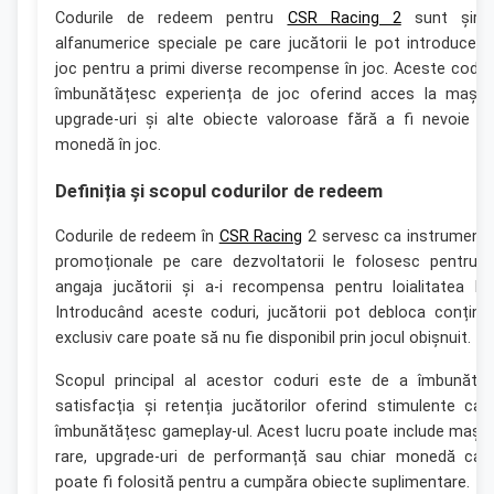
Codurile de redeem pentru
CSR Racing 2
sunt șirur
alfanumerice speciale pe care jucătorii le pot introduce î
joc pentru a primi diverse recompense în joc. Aceste codur
îmbunătățesc experiența de joc oferind acces la mașini
upgrade-uri și alte obiecte valoroase fără a fi nevoie d
monedă în joc.
Definiția și scopul codurilor de redeem
Codurile de redeem în
CSR Racing
2 servesc ca instrument
promoționale pe care dezvoltatorii le folosesc pentru 
angaja jucătorii și a-i recompensa pentru loialitatea lor
Introducând aceste coduri, jucătorii pot debloca conținu
exclusiv care poate să nu fie disponibil prin jocul obișnuit.
Scopul principal al acestor coduri este de a îmbunătăț
satisfacția și retenția jucătorilor oferind stimulente car
îmbunătățesc gameplay-ul. Acest lucru poate include mașin
rare, upgrade-uri de performanță sau chiar monedă car
poate fi folosită pentru a cumpăra obiecte suplimentare.