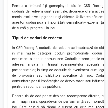
Pentru a îmbunătăți gameplay-ul tău în CSR Racing 2
codurile de redeem sunt esențiale, deoarece oferă acces l
mașini exclusive, upgrade-uri și obiecte. Utilizarea eficientă 
acestor coduri poate îmbunătăți semnificativ experiența t
de cursă și progresul în joc.
Tipuri de coduri de redeem
În CSR Racing 2, codurile de redeem se încadrează de obice
în mai multe categorii: coduri promoționale, coduri d
eveniment și coduri comunitare. Codurile promoționale sun
adesea lansate în timpul evenimentelor speciale sa
parteneriatelor, în timp ce codurile de eveniment sunt legat
de provocări sau sărbători specifice din joc. Coduril
comunitare pot fi împărtășite de dezvoltatori sau influencer
pentru a recompensa jucătorii.
Fiecare tip de cod poate debloca recompense diferite, cu
ar fi mașini rare, upgrade-uri de performanță sau monedă î
joc. Este crucial să rămâi la curent cu cele mai recent