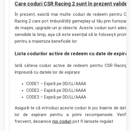
Care coduri CSR Racing 2 sunt în prezent valide?
În prezent, există mai multe coduri de redeem pentru CS
Racing 2 care pot îmbunătăți gameplay-ul tău prin furnizare
de mașini, upgrade-uri și obiecte. Aceste coduri sunt adese
sensibile la timp, așa că este esențial să le folosești promp
pentru a maximiza beneficiile lor.
Lista codurilor active de redeem cu date de expirar
Iată câteva coduri active de redeem pentru CSR Racing 
împreună cu datele lor de expirare:
CODE1 – Expiră pe DD/LL/AAAA
CODE2 – Expiră pe DD/LL/AAAA
CODE3 – Expiră pe DD/LL/AAAA
Asigură-te că introduci aceste coduri în joc înainte de datel
lor de expirare pentru a primi recompensele. Verific
frecvent, deoarece
noi coduri
pot fi lansate regulat.