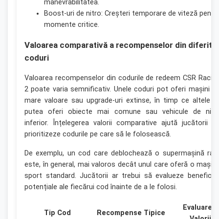
manevrabilitatea.
Boost-uri de nitro: Creșteri temporare de viteză pentr
momente critice.
Valoarea comparativă a recompenselor din diferite
coduri
Valoarea recompenselor din codurile de redeem CSR Racin
2 poate varia semnificativ. Unele coduri pot oferi mașini d
mare valoare sau upgrade-uri extinse, în timp ce altele a
putea oferi obiecte mai comune sau vehicule de nive
inferior. Înțelegerea valorii comparative ajută jucătorii s
prioritizeze codurile pe care să le folosească.
De exemplu, un cod care deblochează o supermașină rar
este, în general, mai valoros decât unul care oferă o mașin
sport standard. Jucătorii ar trebui să evalueze beneficiil
potențiale ale fiecărui cod înainte de a le folosi.
Evaluare a
Tip Cod
Recompense Tipice
Valorii